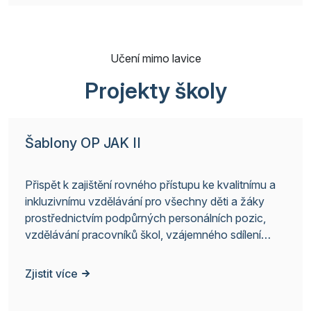
Učení mimo lavice
Projekty školy
Šablony OP JAK II
Přispět k zajištění rovného přístupu ke kvalitnímu a
inkluzivnímu vzdělávání pro všechny děti a žáky
prostřednictvím podpůrných personálních pozic,
vzdělávání pracovníků škol, vzájemného sdílení
zkušeností, spolupráce a podpory zavádění
inovativních metod výuky.
Zjistit více