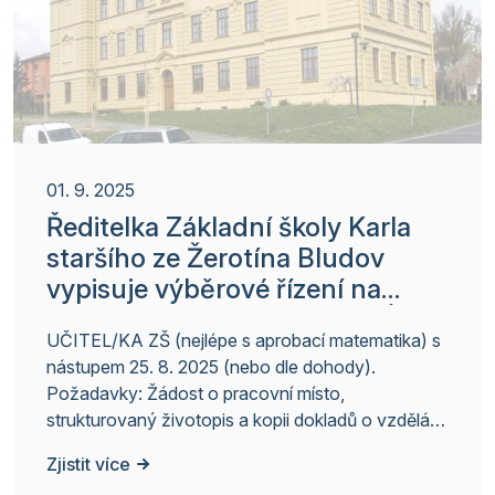
01. 9. 2025
Ředitelka Základní školy Karla
staršího ze Žerotína Bludov
vypisuje výběrové řízení na
obsazení místa – PRACOVNÍ
UČITEL/KA ZŠ (nejlépe s aprobací matematika) s
MÍSTO OBSAZENO
nástupem 25. 8. 2025 (nebo dle dohody).
Požadavky: Žádost o pracovní místo,
strukturovaný životopis a kopii dokladů o vzdělání
zasílejte na hofschneiderova@zsbludov.cz.
Zjistit více
Vybraní uchazeči budou pozváni k pohovoru. Mgr.