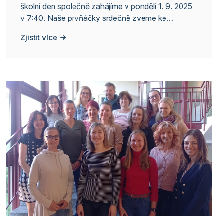
školní den společně zahájíme v pondělí 1. 9. 2025
v 7:40. Naše prvňáčky srdečně zveme ke
slavnostnímu zahájení školního roku, které
Zjistit více
proběhne ve školní jídelně.Žáci 2.–9. ročníku zahájí
školní rok ve své kmenové třídě.