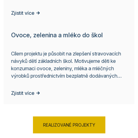
zjednodušeného vykazování.
Zjistit více
Ovoce, zelenina a mléko do škol
Cílem projektu je působit na zlepšení stravovacích
návyků dětí základních škol. Motivujeme děti ke
konzumaci ovoce, zeleniny, mléka a mléčných
výrobků prostřednictvím bezplatně dodávaných
produktů přímo do škol. Doprovodná vzdělávací
opatření mají za cíl zvyšovat znalost žáků o
Zjistit více
zemědělské výrobě.
REALIZOVANÉ PROJEKTY