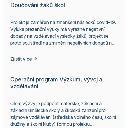
Doučování žáků škol
Projekt je zaměřen na zmenšení následků covid-19.
Výluka prezenční výuky má výrazně negativní
dopady na vzdělávací výsledky žáků, projekt se
proto soustředí na zmírnění negativních dopadů na
výuku formou doučování. Projekt ukončen v roce
2023.
Zjistit více
Operační program Výzkum, vývoj a
vzdělávání
Cílem výzvy je podpořit mateřské, základní a
základní umělecké školy a školská zařízení pro
zájmové vzdělávání (střediska volného času, školní
družiny a školní kluby) formou projektů